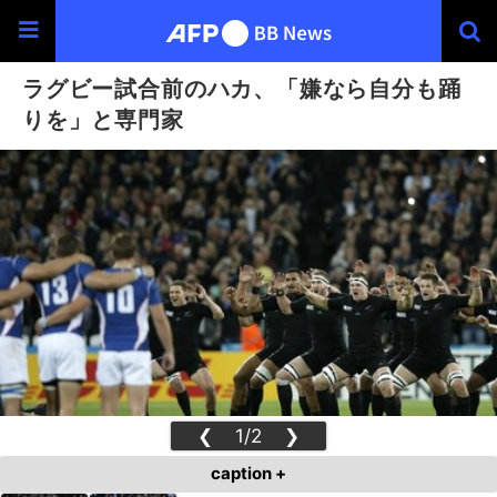
ラグビー試合前のハカ、「嫌なら自分も踊
りを」と専門家
❮
1/2
❯
caption +