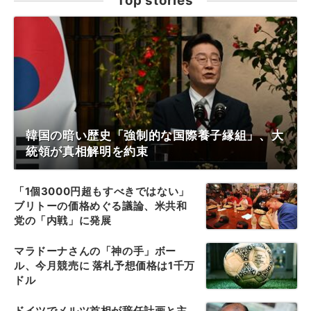
Top stories
韓国の暗い歴史「強制的な国際養子縁組」、大
統領が真相解明を約束
「1個3000円超もすべきではない」
ブリトーの価格めぐる議論、米共和
党の「内戦」に発展
マラドーナさんの「神の手」ボー
ル、今月競売に 落札予想価格は1千万
ドル
ドイツでメルツ首相が辞任計画と主