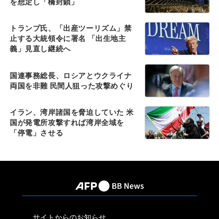
を想定し「橋封鎖」
トランプ氏、「出産ツーリズム」禁
止する大統領令に署名 「出生地主
義」見直し継続へ
国連事務総長、ロシアとウクライナ
両国を非難 民間人狙った攻撃めぐり
イラン、湾岸諸国を脅迫していた 米
国が発電所攻撃すれば湾岸全域を
「停電」させる
サイトからのお知らせ