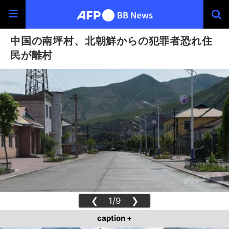
中国の南坪村、北朝鮮からの犯罪者恐れ住
民が離村
❮
1/9
❯
caption +