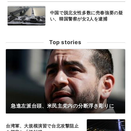
中国で脱北女性多数に売春強要の疑
い、韓国警察が女2人を逮捕
Top stories
急進左派台頭、米民主党内の分断浮き彫りに
台湾軍、大規模演習で台北攻撃阻止