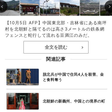
【10月5日 AFP】中国東北部・吉林省にある南坪
村を北朝鮮と隔てるのは高さ3メートルの鉄条網
フェンスと蛇行して流れる豆満江のみだ。
全文を読む
>
関連記事
脱北兵が中国で住民4人を殺害、金
と食料奪う
北朝鮮の新義州、中国との境界の町