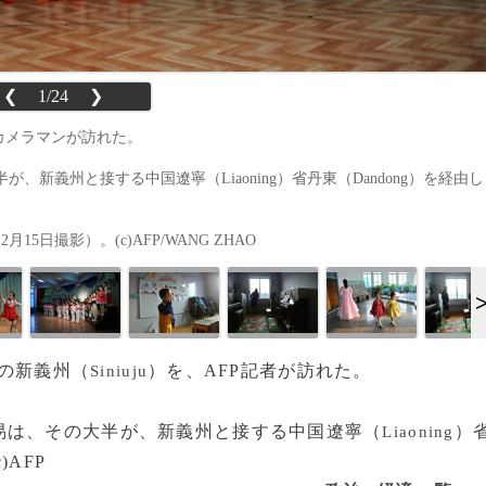
❮
1/24
❯
Pカメラマンが訪れた。
新義州と接する中国遼寧（Liaoning）省丹東（Dandong）を経由し
5日撮影）。(c)AFP/WANG ZHAO
鮮の新義州（
）を、AFP記者が訪れた。
Siniuju
は、その大半が、新義州と接する中国遼寧（
）
Liaoning
AFP