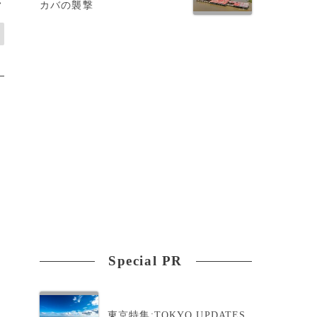
>
カバの襲撃
Special PR
東京特集:TOKYO UPDATES