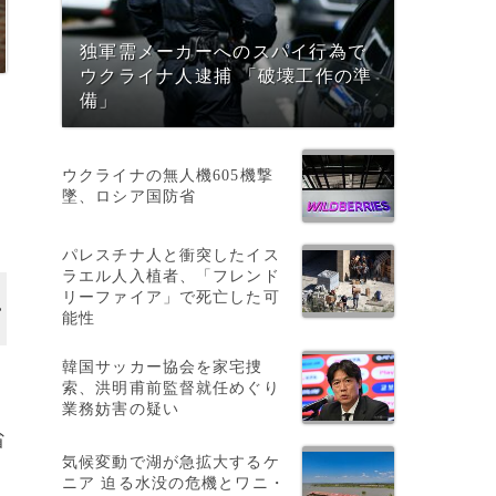
独軍需メーカーへのスパイ行為で
ウクライナ人逮捕 「破壊工作の準
備」
ウクライナの無人機605機撃
墜、ロシア国防省
パレスチナ人と衝突したイス
ラエル人入植者、「フレンド
リーファイア」で死亡した可
能性
韓国サッカー協会を家宅捜
索、洪明甫前監督就任めぐり
業務妨害の疑い
省
気候変動で湖が急拡大するケ
ニア 迫る水没の危機とワニ・