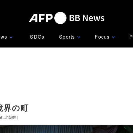
ews
SDGs
Sports
Focus
P
∨
∨
∨
境界の町
鮮
北朝鮮
]