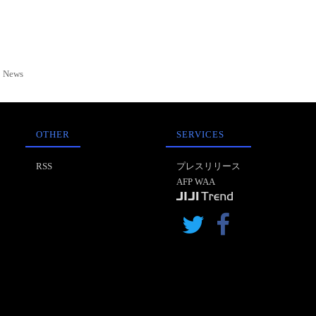
News
OTHER
SERVICES
RSS
プレスリリース
AFP WAA