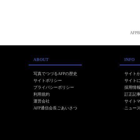
AFP
ABOUT
INFO
写真でつづるAFPの歴史
サイト
サイトポリシー
サイト
プライバシーポリシー
採用情
利用規約
訂正記
運営会社
サイト
AFP通信会長ごあいさつ
ニュー