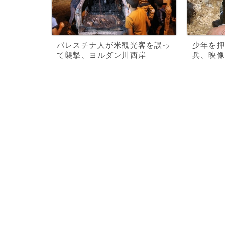
パレスチナ人が米観光客を誤っ
少年を押
て襲撃、ヨルダン川西岸
兵、映像