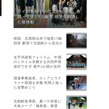
タイの学校で10代少年が発砲、教
師・生徒ら6人殺害 祖父母殺害し
た後移動
韓国、北西部沿岸で地雷15個
回収 豪雨で北朝鮮から流出か
太平洋諸島フォーラム、中国
のミサイル非難する共同声明
採択できず 親中2か国が反対
国連事務総長、ロシアとウク
ライナ両国を非難 民間人狙っ
た攻撃めぐり
北朝鮮指導部、夏バテ対策に
犬肉スープ「補身湯」推奨