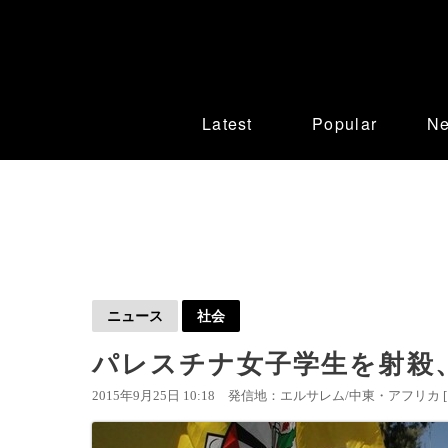
Latest
Popular
N
ニュース
社会
パレスチナ女子学生を射殺
2015年9月25日 10:18
発信地：エルサレム/中東・アフリカ 