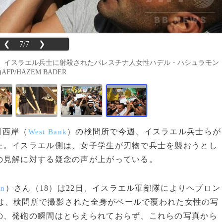
❮
7/7
❯
、イスラエル兵士に射殺されたパレスチナ人女性ハデル・ハシュラモン
P/HAZEM BADER
川西岸（
）の検問所で今週、イスラエル兵士らが
West Bank
た。イスラエル側は、女子学生が刃物で兵士を襲おうとし
の見解に対する疑念の声が上がっている。
）さん（18）は22日、イスラエル軍部隊によりヘブロン
on
は、検問所で撮影された全身がベールで覆われた女性の写
の、発砲の瞬間はとらえられておらず、これらの写真から