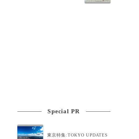
に
Special PR
東京特集:TOKYO UPDATES