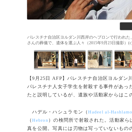
パレスチナ自治区ヨルダン川西岸のヘブロンで行われた
さんの葬儀で、遺体を運ぶ人々（2015年9月23日撮影）(c)AF
【9月25日 AFP】パレスチナ自治区ヨルダン
パレスチナ人女子学生を射殺する事件があっ
たと説明しているが、遺族や活動家からはこ
ハデル・ハシュラモン（
Hadeel al-Hashlam
（
）の検問所で射殺された。活動家ら
Hebron
真を公開。写真には刃物は写っていないもの