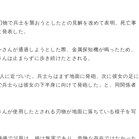
刃物で兵士を襲おうとしたとの見解を改めて表明。死亡事
と発表した。
さんが通過しようとした際、金属探知機が鳴ったため、
さんは止まらずに歩き続けたとされる。
1人に近づいた。兵士らはまず地面に発砲、次に彼女の足
で兵士らは彼女の下半身に向けて発砲した」と、同関係者
んが使用したとされる刃物が地面に落ちている様子を写
葬儀で父親は、娘は無実であり、危険な存在ではなかった