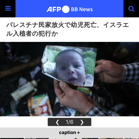
パレスチナ民家放火で幼児死亡、イスラエ
ル入植者の犯行か
❮
1/6
❯
caption +