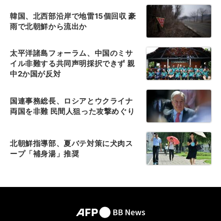
韓国、北西部沿岸で地雷15個回収 豪
雨で北朝鮮から流出か
太平洋諸島フォーラム、中国のミサ
イル非難する共同声明採択できず 親
中2か国が反対
国連事務総長、ロシアとウクライナ
両国を非難 民間人狙った攻撃めぐり
北朝鮮指導部、夏バテ対策に犬肉ス
ープ「補身湯」推奨