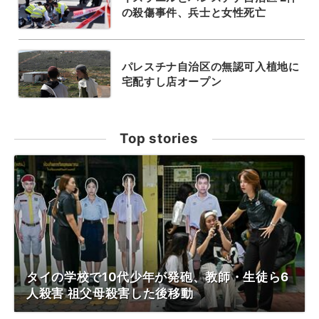
の殺傷事件、兵士と女性死亡
パレスチナ自治区の無認可入植地に
宅配すし店オープン
Top stories
タイの学校で10代少年が発砲、教師・生徒ら6
人殺害 祖父母殺害した後移動