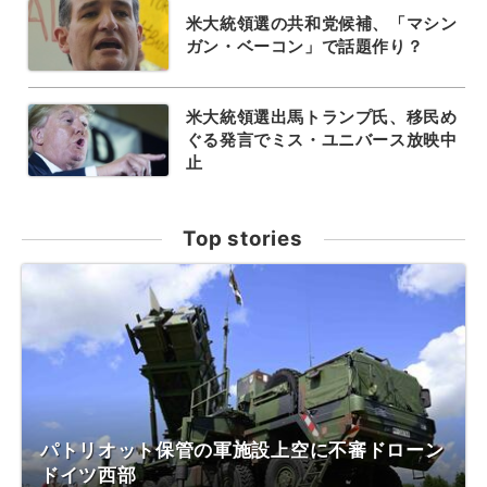
米大統領選の共和党候補、「マシン
ガン・ベーコン」で話題作り？
米大統領選出馬トランプ氏、移民め
ぐる発言でミス・ユニバース放映中
止
Top stories
パトリオット保管の軍施設上空に不審ドローン
ドイツ西部