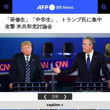
「研修生」「中学生」、トランプ氏に集中
攻撃 米共和党討論会
❮
2/6
❯
caption +