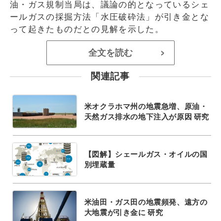
油・ガス規制当局は、議論の的となっているシェ
ールガスの採掘方法「水圧破砕法」が引き金とな
って起きたものだとの見解を示した。
全文を読む
>
関連記事
米オクラホマ州の地震急増、原油・
天然ガス排水の地下注入が原因 研究
【図解】シェールガス・オイルの国
別埋蔵量
米油田・ガス田の地震頻発、遠方の
大地震が引き金に 研究