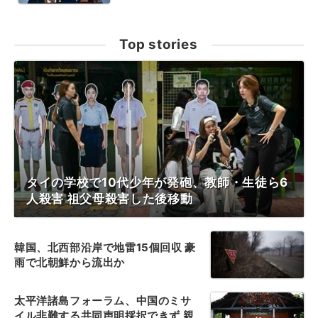
Top stories
タイの学校で10代少年が発砲、教師・生徒ら6
人殺害 祖父母殺害した後移動
韓国、北西部沿岸で地雷15個回収 豪
雨で北朝鮮から流出か
太平洋諸島フォーラム、中国のミサ
イル非難する共同声明採択できず 親