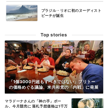
ブラジル・リオに初のヌーディスト
ビーチが誕生
Top stories
「1個3000円超もすべきではない」ブリトー
の価格めぐる議論、米共和党の「内戦」に発展
マラドーナさんの「神の手」ボー
ル、今月競売に 落札予想価格は1千万