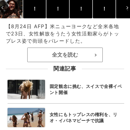
！
！
！
！
！
【8月24日 AFP】米ニューヨークなど全米各地
で23日、女性解放をうたう女性活動家らがトッ
プレス姿で街頭をパレードした。
全文を読む
>
関連記事
固定観念に挑む、スイスで全裸イベ
ント開催
女性にもトップレスの権利を、リ
オ・イパネマビーチで抗議