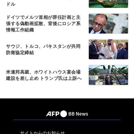
ドル
ドイツでメルツ首相が辞任計画と主
張する偽動画拡散、背後にロシア系
情報工作組織
サウジ、トルコ、パキスタンが共同
防衛協定締結
米連邦高裁、ホワイトハウス宴会場
建設を差し止め トランプ氏は上訴へ
サイトからのお知らせ