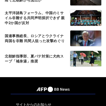
雨で北朝鮮から流出か
太平洋諸島フォーラム、中国のミサ
イル非難する共同声明採択できず 親
中2か国が反対
国連事務総長、ロシアとウクライナ
両国を非難 民間人狙った攻撃めぐり
北朝鮮指導部、夏バテ対策に犬肉ス
ープ「補身湯」推奨
サイトからのお知らせ