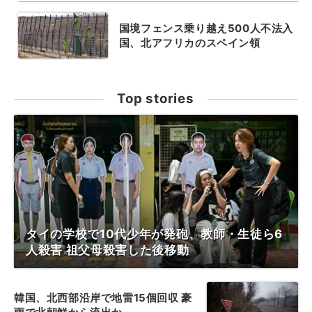
国境フェンス乗り越え500人不法入
国、北アフリカのスペイン領
Top stories
タイの学校で10代少年が発砲、教師・生徒ら6
人殺害 祖父母殺害した後移動
韓国、北西部沿岸で地雷15個回収 豪