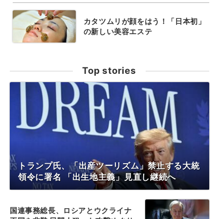
カタツムリが顔をはう！「日本初」
の新しい美容エステ
Top stories
トランプ氏、「出産ツーリズム」禁止する大統
領令に署名 「出生地主義」見直し継続へ
国連事務総長、ロシアとウクライナ