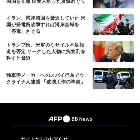
両国を非難 民間人狙った攻撃めぐり
イラン、湾岸諸国を脅迫していた 米
国が発電所攻撃すれば湾岸全域を
「停電」させる
トランプ氏、米軍のミサイル不足報
道を否定 リークした人物に拘禁刑を
科すと脅迫
独軍需メーカーへのスパイ行為でウ
クライナ人逮捕 「破壊工作の準備」
サイトからのお知らせ