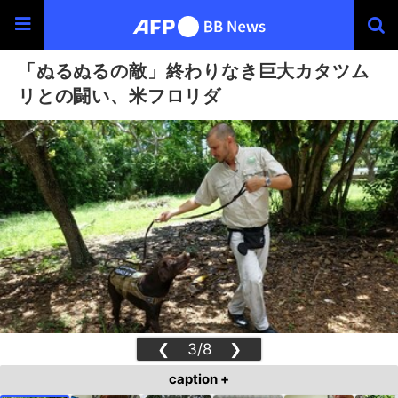
「ぬるぬるの敵」終わりなき巨大カタツム
リとの闘い、米フロリダ
❮
3/8
❯
caption +