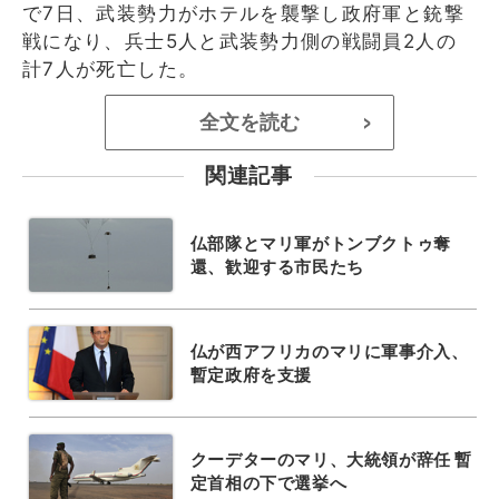
で7日、武装勢力がホテルを襲撃し政府軍と銃撃
戦になり、兵士5人と武装勢力側の戦闘員2人の
計7人が死亡した。
全文を読む
>
関連記事
仏部隊とマリ軍がトンブクトゥ奪
還、歓迎する市民たち
仏が西アフリカのマリに軍事介入、
暫定政府を支援
クーデターのマリ、大統領が辞任 暫
定首相の下で選挙へ