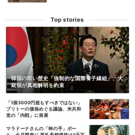
Top stories
韓国の暗い歴史「強制的な国際養子縁組」、大
統領が真相解明を約束
「1個3000円超もすべきではない」
ブリトーの価格めぐる議論、米共和
党の「内戦」に発展
マラドーナさんの「神の手」ボー
ル、今月競売に 落札予想価格は1千万