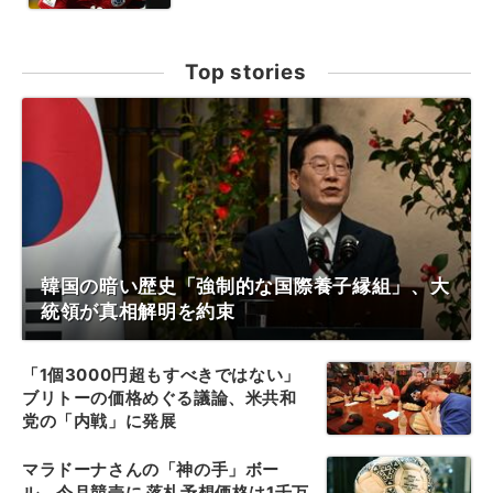
Top stories
韓国の暗い歴史「強制的な国際養子縁組」、大
統領が真相解明を約束
「1個3000円超もすべきではない」
ブリトーの価格めぐる議論、米共和
党の「内戦」に発展
マラドーナさんの「神の手」ボー
ル、今月競売に 落札予想価格は1千万