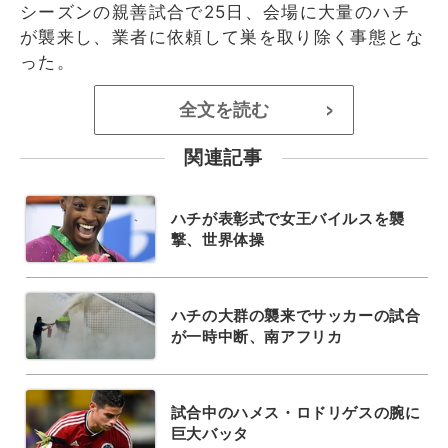
シーズンの親善試合で25日、会場に大量のハチ
が襲来し、業者に依頼して巣を取り除く事態とな
った。
全文を読む
>
関連記事
ハチが表彰式で女王バイルスを襲
撃、世界体操
ハチの大群の襲来でサッカーの試合
が一時中断、南アフリカ
試合中のハメス・ロドリゲスの腕に
巨大バッタ