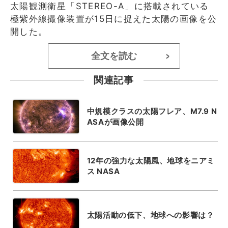
太陽観測衛星「STEREO-A」に搭載されている
極紫外線撮像装置が15日に捉えた太陽の画像を公
開した。
全文を読む
>
関連記事
中規模クラスの太陽フレア、M7.9 N
ASAが画像公開
12年の強力な太陽風、地球をニアミ
ス NASA
太陽活動の低下、地球への影響は？