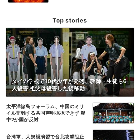
Top stories
タイの学校で10代少年が発砲、教師・生徒ら6
人殺害 祖父母殺害した後移動
太平洋諸島フォーラム、中国のミサ
イル非難する共同声明採択できず 親
中2か国が反対
台湾軍、大規模演習で台北攻撃阻止