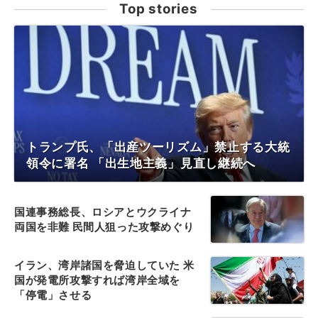
Top stories
トランプ氏、「出産ツーリズム」禁止する大統
領令に署名 「出生地主義」見直し継続へ
国連事務総長、ロシアとウクライナ
両国を非難 民間人狙った攻撃めぐり
イラン、湾岸諸国を脅迫していた 米
国が発電所攻撃すれば湾岸全域を
「停電」させる