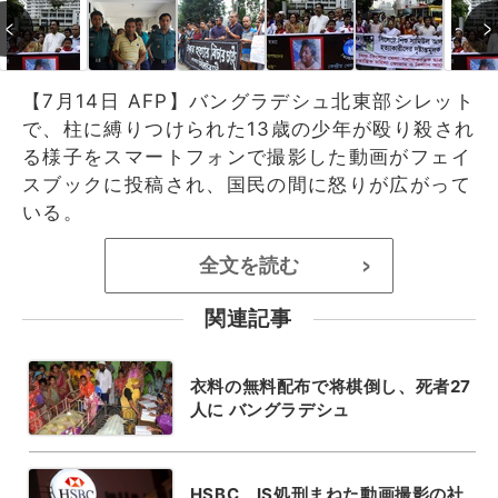
【7月14日 AFP】バングラデシュ北東部シレット
で、柱に縛りつけられた13歳の少年が殴り殺され
る様子をスマートフォンで撮影した動画がフェイ
スブックに投稿され、国民の間に怒りが広がって
いる。
全文を読む
>
関連記事
衣料の無料配布で将棋倒し、死者27
人に バングラデシュ
HSBC、IS処刑まねた動画撮影の社