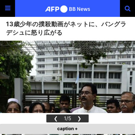
13歳少年の撲殺動画がネットに、バングラ
デシュに怒り広がる
❮
1/5
❯
caption +