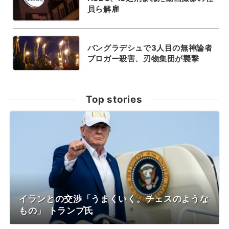
員ら解雇
バングラデシュで3人目の無神論者
ブロガー殺害、刃物集団が襲撃
Top stories
イランとの交渉「うまくいく。チェスのような
もの」 トランプ氏