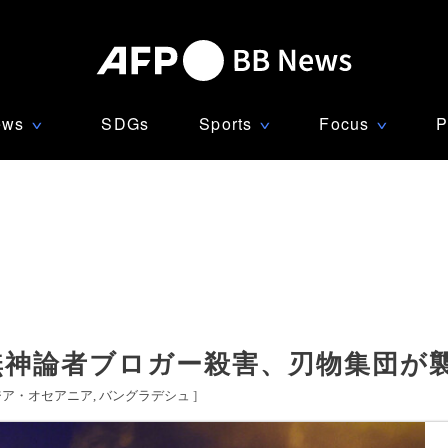
ews
SDGs
Sports
Focus
P
∨
∨
∨
無神論者ブロガー殺害、刃物集団が
ジア・オセアニア
バングラデシュ
]