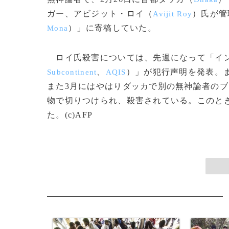
ガー、アビジット・ロイ（
）氏が管
Avijit Roy
）」に寄稿していた。
Mona
ロイ氏殺害については、先週になって「イ
、
）」が犯行声明を発表。
Subcontinent
AQIS
また3月にはやはりダッカで別の無神論者の
物で切りつけられ、殺害されている。このと
た。(c)AFP