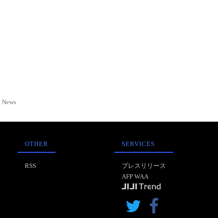
News
OTHER
SERVICES
RSS
プレスリリース
AFP WAA