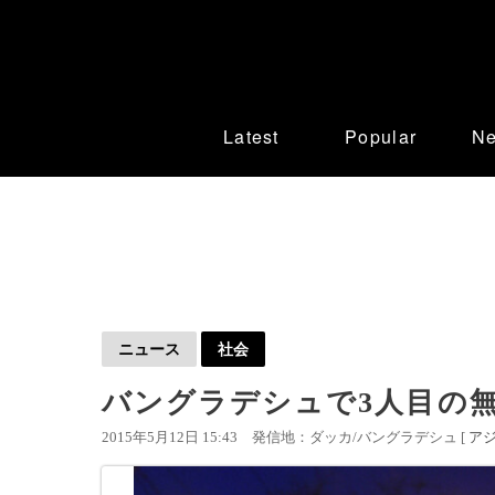
Latest
Popular
N
ニュース
社会
バングラデシュで3人目の
2015年5月12日 15:43
発信地：ダッカ/バングラデシュ [
ア