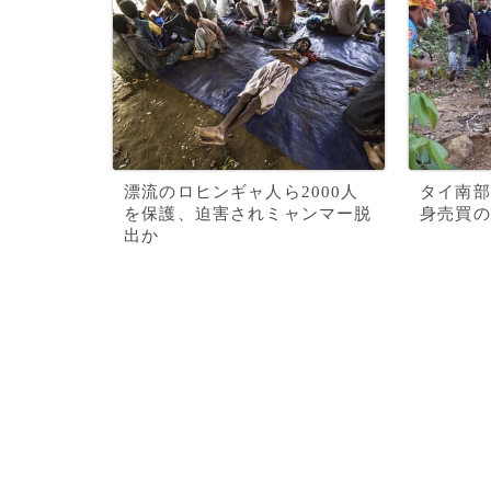
漂流のロヒンギャ人ら2000人
タイ南部
を保護、迫害されミャンマー脱
身売買の
出か