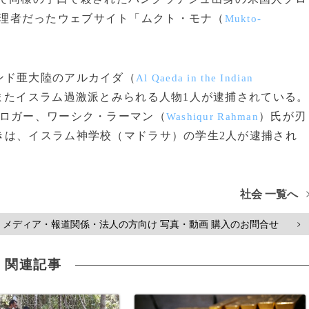
理者だったウェブサイト「ムクト・モナ（
Mukto-
ンド亜大陸のアルカイダ（
Al Qaeda in the Indian
またイスラム過激派とみられる人物1人が逮捕されている。
ブロガー、ワーシク・ラーマン（
）氏が刃
Washiqur Rahman
きは、イスラム神学校（マドラサ）の学生2人が逮捕され
社会 一覧へ
メディア・報道関係・法人の方向け 写真・動画 購入のお問合せ
>
関連記事