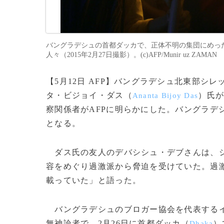
バングラデシュの首都ダッカで、正体不明の集団にめっ
人々（2015年2月27日撮影）。(c)AFP/Munir uz ZAMAN
【5月12日 AFP】バングラデシュ北東部シレ
タ・ビジョイ・ダス（
）氏
Ananta Bijoy Das
察関係者がAFPに明らかにした。バングラデ
となる。
ダス氏の友人のデバシシュ・デブさんは、シ
容をめぐり過激派から脅迫を受けていた。過
載っていた」と語った。
バングラデシュのブロガー協会を代表する
無神論者で、2月26日に首都ダッカ（
）
Dhaka