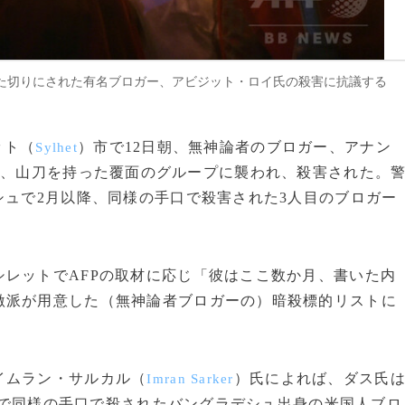
た切りにされた有名ブロガー、アビジット・ロイ氏の殺害に抗議する
ット（
）市で12日朝、無神論者のブロガー、アナン
Sylhet
が、山刀を持った覆面のグループに襲われ、殺害された。
シュで2月以降、同様の手口で殺害された3人目のブロガー
レットでAFPの取材に応じ「彼はここ数か月、書いた内
激派が用意した（無神論者ブロガーの）暗殺標的リストに
イムラン・サルカル（
）氏によれば、ダス氏
Imran Sarker
で同様の手口で殺されたバングラデシュ出身の米国人ブロ