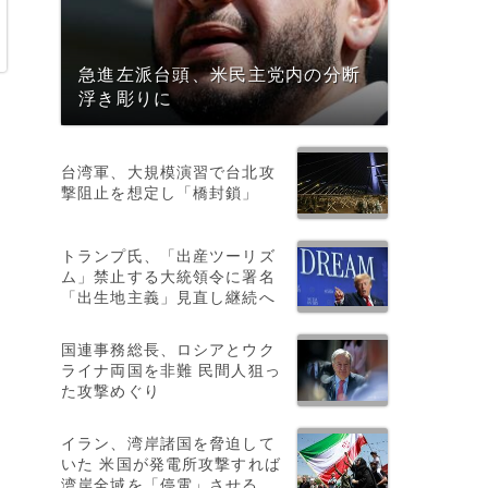
急進左派台頭、米民主党内の分断
浮き彫りに
台湾軍、大規模演習で台北攻
撃阻止を想定し「橋封鎖」
警
トランプ氏、「出産ツーリズ
ム」禁止する大統領令に署名
「出生地主義」見直し継続へ
国連事務総長、ロシアとウク
ライナ両国を非難 民間人狙っ
た攻撃めぐり
イラン、湾岸諸国を脅迫して
は
いた 米国が発電所攻撃すれば
湾岸全域を「停電」させる