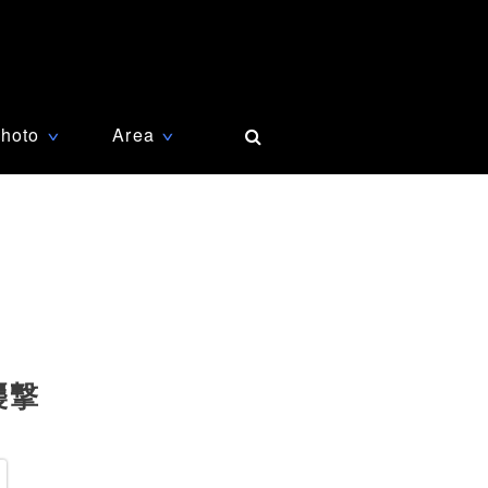
hoto
Area
∨
∨
襲撃