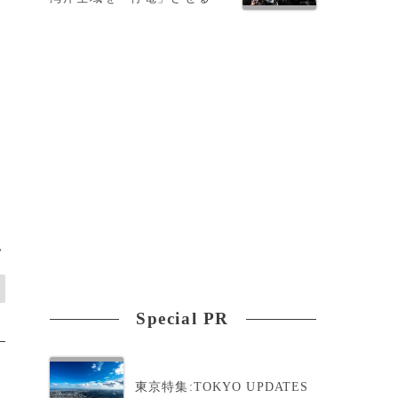
>
Special PR
東京特集:TOKYO UPDATES