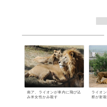
南ア、ライオンが車内に飛び込
ライオン
み米女性かみ殺す
察が射殺