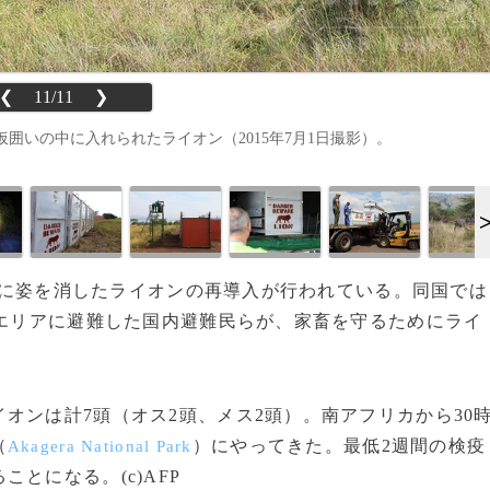
❮
11/11
❯
囲いの中に入れられたライオン（2015年7月1日撮影）。
年前に姿を消したライオンの再導入が行われている。同国では
るエリアに避難した国内避難民らが、家畜を守るためにライ
ンは計7頭（オス2頭、メス2頭）。南アフリカから30
（
）にやってきた。最低2週間の検疫
Akagera National Park
とになる。(c)AFP