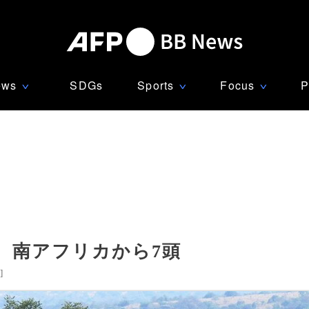
ews
SDGs
Sports
Focus
P
∨
∨
∨
、南アフリカから7頭
]