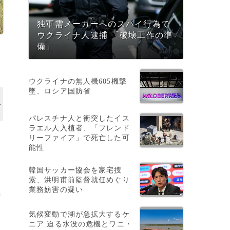
独軍需メーカーへのスパイ行為で
ウクライナ人逮捕 「破壊工作の準
備」
ウクライナの無人機605機撃
墜、ロシア国防省
パレスチナ人と衝突したイス
ラエル人入植者、「フレンド
リーファイア」で死亡した可
能性
韓国サッカー協会を家宅捜
索、洪明甫前監督就任めぐり
業務妨害の疑い
時
気候変動で湖が急拡大するケ
ニア 迫る水没の危機とワニ・