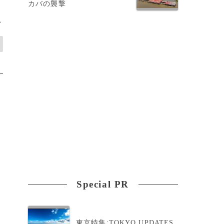
カバの襲撃
>
Special PR
東京特集:TOKYO UPDATES