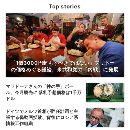
Top stories
「1個3000円超もすべきではない」ブリトー
の価格めぐる議論、米共和党の「内戦」に発展
マラドーナさんの「神の手」ボー
ル、今月競売に 落札予想価格は1千万
ドル
ドイツでメルツ首相が辞任計画と主
張する偽動画拡散、背後にロシア系
情報工作組織