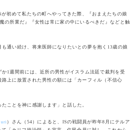
Sが初めて私たちの町へやってきた際、『おまえたちの娘
悪魔の所業だ』『女性は常に家の中にいるべきだ』などと
も通い続け、将来医師になりたいとの夢を抱く13歳の娘
か1週間前には、近所の男性がイスラム法廷で裁判を受
後路上に放置された男性の額には「カーフィル（不信心
たことを神に感謝します」と話した。
）さん（54）によると、ISの戦闘員が昨年8月にテルア
uri
って「カリフ統治領」を宣言。住民全員に対し、これから