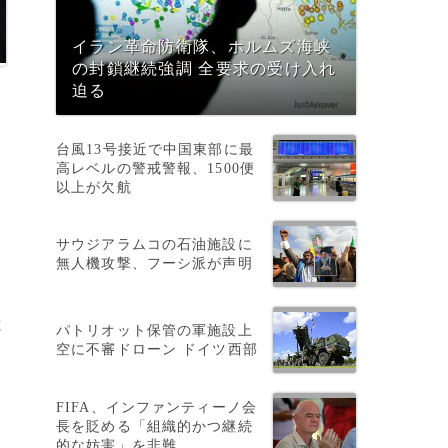
イラン革命防衛隊、ホルムズ海峡
の封鎖継続強調 全要求の受け入れ
迫る
台風13号接近で中国東部に最
高レベルの警戒警報、1500便
以上が欠航
サウジアラムコの石油施設に
無人機攻撃、フーシ派が声明
と
パトリオット保管の軍施設上
空に不審ドローン ドイツ西部
FIFA、インファンティーノ会
長を貶める「組織的かつ継続
的な妨害」を非難