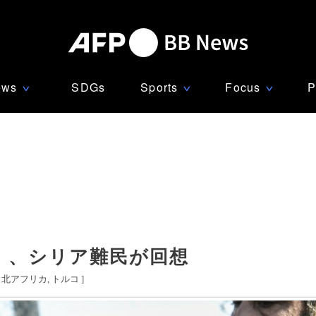
ews
SDGs
Sports
Focus
P
∨
∨
∨
」、シリア難民が回想
・北アフリカ
トルコ
]