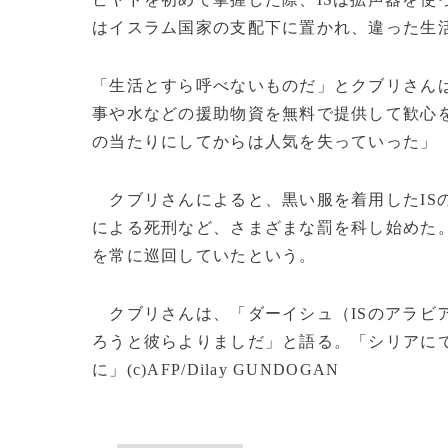
はイスラム国家の支配下に置かれ、違った生
「生活とすら呼べないものだ」とクブリさんは
事や水などの援助物資を無料で提供して歓心
の当たりにしてからは人気を失っていった」
クブリさんによると、黒い服を着用したIS
による死刑など、さまざまな罰を科し始めた
を常に巡回していたという。
クブリさんは、「ダーイシュ（ISのアラビ
ろうと彼らよりましだ」と語る。「シリアに
に」(c)AFP/Dilay GUNDOGAN