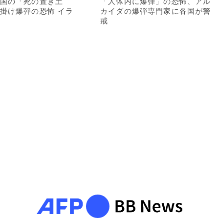
国の「死の置き土
「人体内に爆弾」の恐怖、アル
掛け爆弾の恐怖 イラ
カイダの爆弾専門家に各国が警
戒