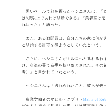
黒いベールで顔を覆ったヘシニさんは、「I
は8歳以上であれば結婚できる』『美容室は
れ回った」と語った。
また、ある戦闘員は、自分たちの家に何か月
と結婚する許可を得ようとしていたという。
さらに、ヘシニさんがトルコへと逃れるわず
け、窃盗の罪で右手を斬り落とされた。その
者）」と書かれていたという。
ヘシニさんは「逃れられたこと、彼らが去っ
農業労働者のマヒル・クブリ（
Mahir-el Kub
ビヤドを初めて掌握した際、ISは拡声器を使