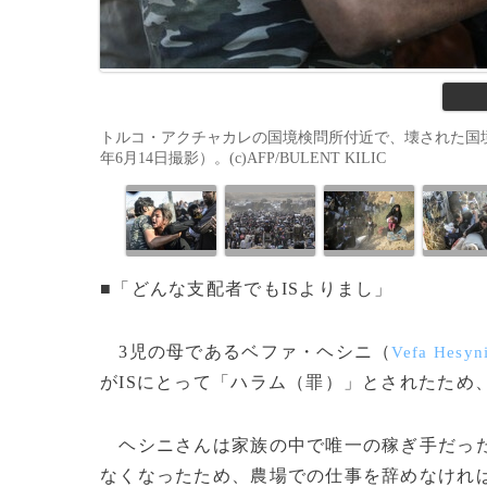
トルコ・アクチャカレの国境検問所付近で、壊された国境
年6月14日撮影）。(c)AFP/BULENT KILIC
■「どんな支配者でもISよりまし」
3児の母であるベファ・ヘシニ（
Vefa Hesyn
がISにとって「ハラム（罪）」とされたため
ヘシニさんは家族の中で唯一の稼ぎ手だった
なくなったため、農場での仕事を辞めなけれ