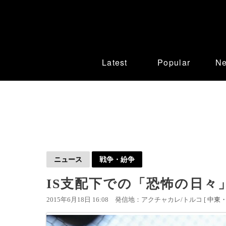
Latest
Popular
N
ニュース
戦争・紛争
IS支配下での「恐怖の日々
2015年6月18日 16:08
発信地：アクチャカレ/トルコ [
中東