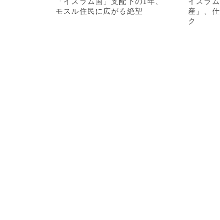
「イスラム国」支配下の1年、
イスラム
モスル住民に広がる絶望
産」、仕
ク