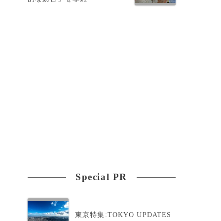
触
Special PR
東京特集:TOKYO UPDATES