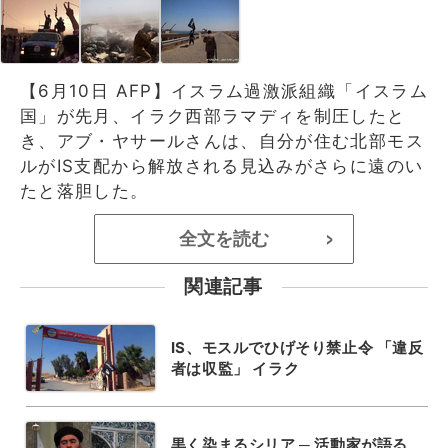
【6月10日 AFP】イスラム過激派組織「イスラム
国」が先月、イラク西部ラマディを制圧したと
き、アブ・ヤサールさんは、自分が住む北部モス
ルがIS支配から解放される見込みがさらに遠のい
たと落胆した。
全文を読む
>
関連記事
IS、モスルでひげそり禁止令 「違反
者は収監」 イラク
黒く染まるシリア ─ 活動家が語る