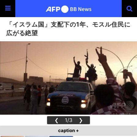
「イスラム国」支配下の1年、モスル住民に
広がる絶望
❮
1/3
❯
caption +