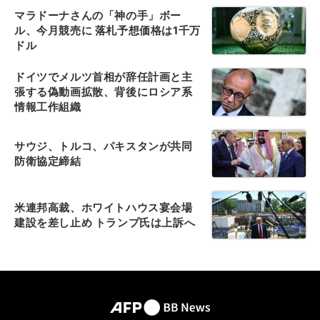
マラドーナさんの「神の手」ボー
ル、今月競売に 落札予想価格は1千万
ドル
ドイツでメルツ首相が辞任計画と主
張する偽動画拡散、背後にロシア系
情報工作組織
サウジ、トルコ、パキスタンが共同
防衛協定締結
米連邦高裁、ホワイトハウス宴会場
建設を差し止め トランプ氏は上訴へ