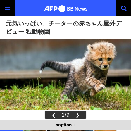
元気いっぱい、チーターの赤ちゃん屋外デ
ビュー 独動物園
❮
2/9
❯
caption +