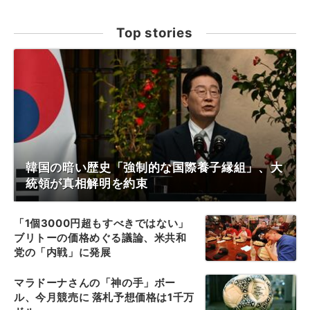
Top stories
韓国の暗い歴史「強制的な国際養子縁組」、大
統領が真相解明を約束
「1個3000円超もすべきではない」
ブリトーの価格めぐる議論、米共和
党の「内戦」に発展
マラドーナさんの「神の手」ボー
ル、今月競売に 落札予想価格は1千万