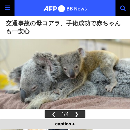
交通事故の母コアラ、手術成功で赤ちゃん
も一安心
❮
1/4
❯
caption +