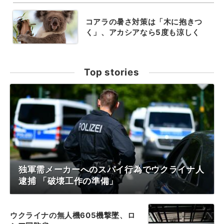
コアラの暑さ対策は「木に抱きつ
く」、アカシアなら5度も涼しく
Top stories
独軍需メーカーへのスパイ行為でウクライナ人
逮捕 「破壊工作の準備」
ウクライナの無人機605機撃墜、ロ