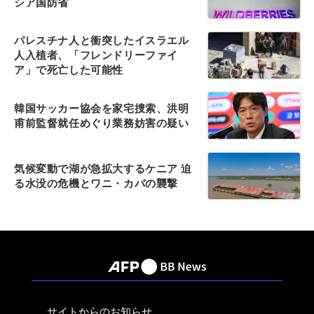
シア国防省
パレスチナ人と衝突したイスラエル
人入植者、「フレンドリーファイ
ア」で死亡した可能性
韓国サッカー協会を家宅捜索、洪明
甫前監督就任めぐり業務妨害の疑い
気候変動で湖が急拡大するケニア 迫
る水没の危機とワニ・カバの襲撃
サイトからのお知らせ