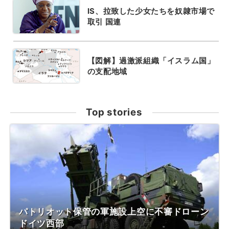
IS、拉致した少女たちを奴隷市場で
取引 国連
【図解】過激派組織「イスラム国」
の支配地域
Top stories
パトリオット保管の軍施設上空に不審ドローン
ドイツ西部