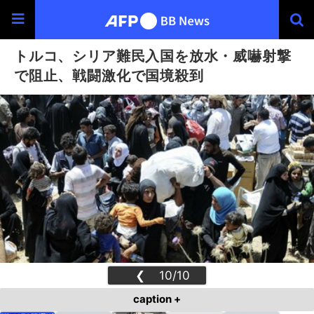
トルコ、シリア難民入国を放水・威嚇射撃
で阻止、戦闘激化で国境殺到
❮
10/10
❯
caption +