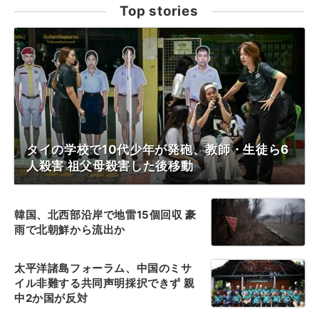
Top stories
タイの学校で10代少年が発砲、教師・生徒ら6
人殺害 祖父母殺害した後移動
韓国、北西部沿岸で地雷15個回収 豪
雨で北朝鮮から流出か
太平洋諸島フォーラム、中国のミサ
イル非難する共同声明採択できず 親
中2か国が反対