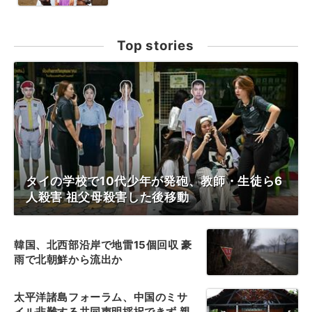
Top stories
タイの学校で10代少年が発砲、教師・生徒ら6
人殺害 祖父母殺害した後移動
韓国、北西部沿岸で地雷15個回収 豪
雨で北朝鮮から流出か
太平洋諸島フォーラム、中国のミサ
イル非難する共同声明採択できず 親