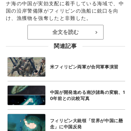
ナ海の中国が実効支配に着手している海域で、中
国の沿岸警備隊がフィリピンの漁船に銃口を向
け、漁獲物を強奪したと非難した。
全文を読む
>
関連記事
米フィリピン両軍が合同軍事演習
中国が開発進める南沙諸島の変貌、1
0年前との比較写真
フィリピン大統領「世界が中国に懸
念」に中国反発