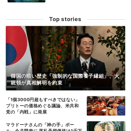
Top stories
韓国の暗い歴史「強制的な国際養子縁組」、大
統領が真相解明を約束
「1個3000円超もすべきではない」
ブリトーの価格めぐる議論、米共和
党の「内戦」に発展
マラドーナさんの「神の手」ボー
ル、今月競売に 落札予想価格は1千万