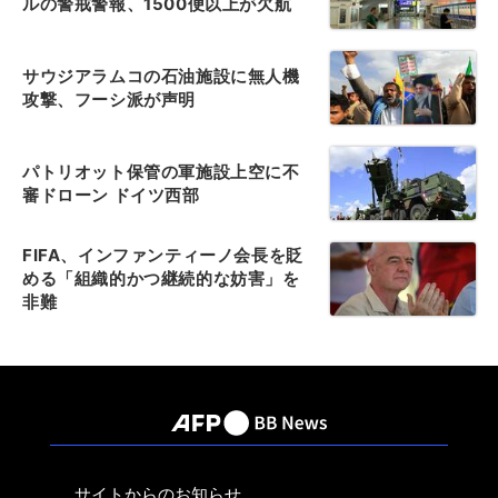
ルの警戒警報、1500便以上が欠航
サウジアラムコの石油施設に無人機
攻撃、フーシ派が声明
パトリオット保管の軍施設上空に不
審ドローン ドイツ西部
FIFA、インファンティーノ会長を貶
める「組織的かつ継続的な妨害」を
非難
サイトからのお知らせ