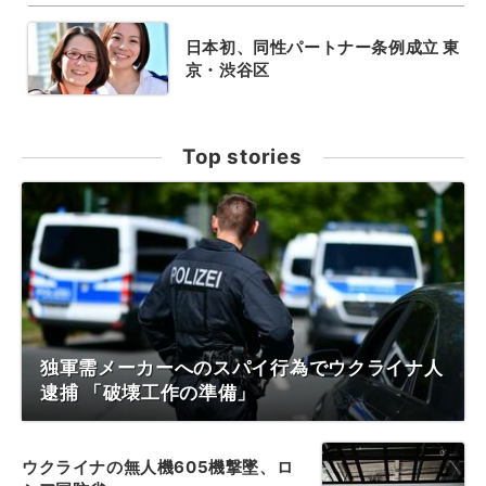
日本初、同性パートナー条例成立 東
京・渋谷区
Top stories
独軍需メーカーへのスパイ行為でウクライナ人
逮捕 「破壊工作の準備」
ウクライナの無人機605機撃墜、ロ