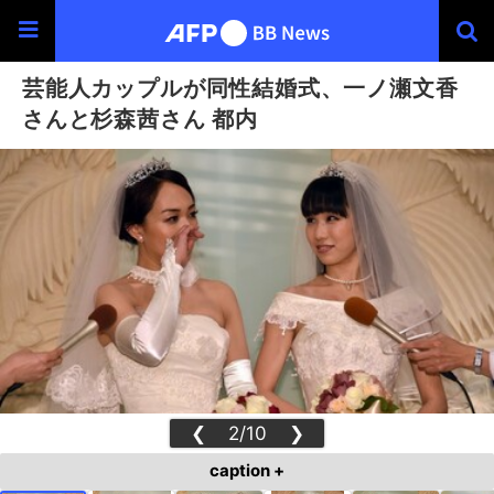
芸能人カップルが同性結婚式、一ノ瀬文香
さんと杉森茜さん 都内
❮
2/10
❯
caption +