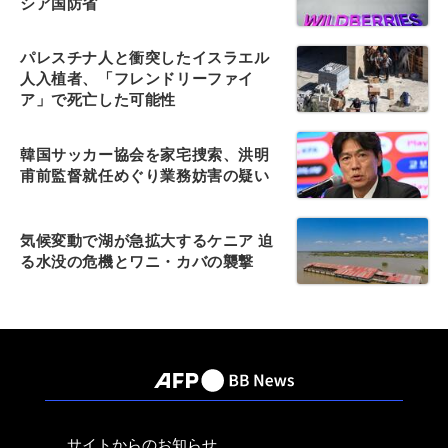
シア国防省
パレスチナ人と衝突したイスラエル
人入植者、「フレンドリーファイ
ア」で死亡した可能性
韓国サッカー協会を家宅捜索、洪明
甫前監督就任めぐり業務妨害の疑い
気候変動で湖が急拡大するケニア 迫
る水没の危機とワニ・カバの襲撃
サイトからのお知らせ