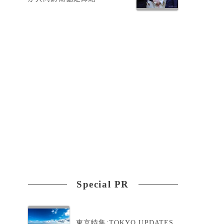
を
Special PR
東京特集:TOKYO UPDATES