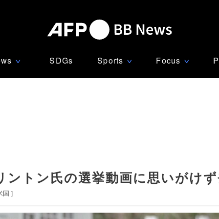
ews
SDGs
Sports
Focus
P
∨
∨
∨
リントン氏の選挙動画に思いがけず
米国
]