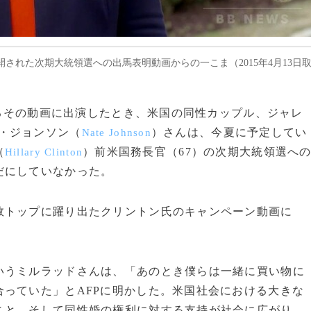
された次期大統領選への出馬表明動画からの一こま（2015年4月13日
語るその動画に出演したとき、米国の同性カップル、ジャレ
・ジョンソン（
）さんは、今夏に予定してい
Nate Johnson
（
）前米国務長官（67）の次期大統領選へ
Hillary Clinton
だにしていなかった。
トップに躍り出たクリントン氏のキャンペーン動画に
うミルラッドさんは、「あのとき僕らは一緒に買い物に
っていた」とAFPに明かした。米国社会における大きな
こと、そして同性婚の権利に対する支持が社会に広がり、