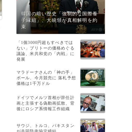
韓国の暗い歴史「強制的な国際養
子縁組」、大統領が真相解明を約
取
束
「1個3000円超もすべきでは
ない」ブリトーの価格めぐる
議論、米共和党の「内戦」に
発展
の
マラドーナさんの「神の手」
ボール、今月競売に 落札予想
価格は1千万ドル
ドイツでメルツ首相が辞任計
画と主張する偽動画拡散、背
後にロシア系情報工作組織
サウジ、トルコ、パキスタン
が共同防衛協定締結