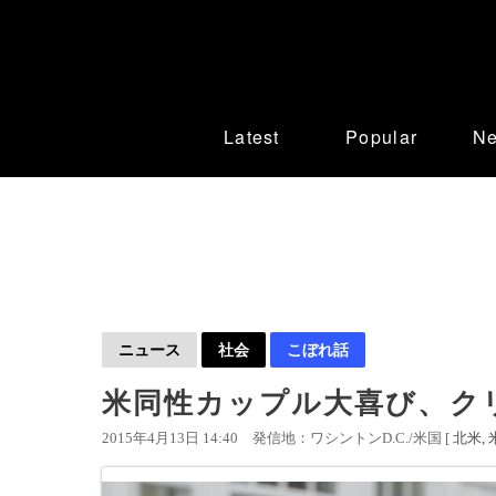
Latest
Popular
N
ニュース
社会
こぼれ話
米同性カップル大喜び、ク
2015年4月13日 14:40
発信地：ワシントンD.C./米国 [
北米