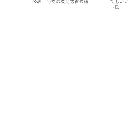
公表、与党の次期党首候補
てもいい
ト氏