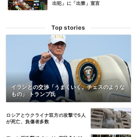
出犯」に「出禁」宣言
Top stories
イランとの交渉「うまくいく。チェスのような
もの」 トランプ氏
ロシアとウクライナ双方の攻撃で5人
が死亡、負傷者多数