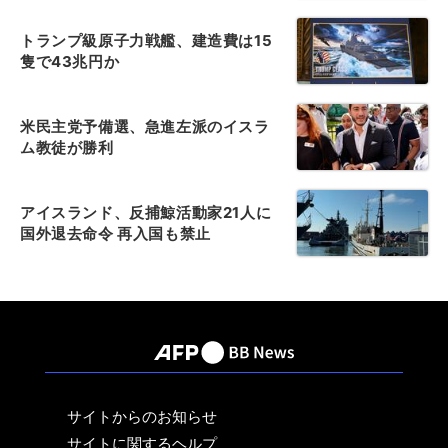
トランプ級原子力戦艦、建造費は15
隻で43兆円か
米民主党予備選、急進左派のイスラ
ム教徒が勝利
アイスランド、反捕鯨活動家21人に
国外退去命令 再入国も禁止
サイトからのお知らせ
サイトに関するヘルプ