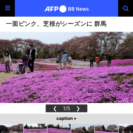
一面ピンク、芝桜がシーズンに 群馬
❮
1/5
❯
caption +