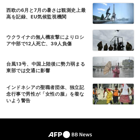
西欧の6月と7月の暑さは観測史上最
高を記録、EU気候監視機関
ウクライナの無人機攻撃によりロシ
ア中部で12人死亡、39人負傷
台風13号、中国上陸後に勢力弱まる
東部では交通に影響
インドネシアの聖職者団体、独立記
念行事で男性が「女性の服」を着な
いよう警告