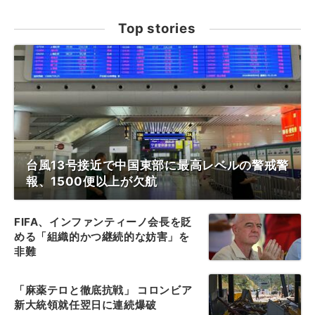
Top stories
台風13号接近で中国東部に最高レベルの警戒警
報、1500便以上が欠航
FIFA、インファンティーノ会長を貶
める「組織的かつ継続的な妨害」を
非難
「麻薬テロと徹底抗戦」 コロンビア
新大統領就任翌日に連続爆破