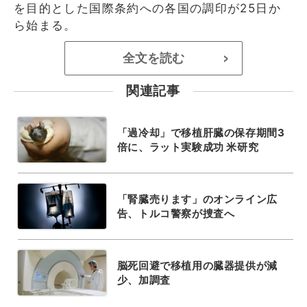
を目的とした国際条約への各国の調印が25日か
ら始まる。
全文を読む
>
関連記事
「過冷却」で移植肝臓の保存期間3
倍に、ラット実験成功 米研究
「腎臓売ります」のオンライン広
告、トルコ警察が捜査へ
脳死回避で移植用の臓器提供が減
少、加調査