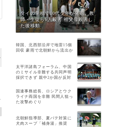
タイの学校で10代少年が発砲、教
師・生徒ら6人殺害 祖父母殺害し
た後移動
韓国、北西部沿岸で地雷15個
回収 豪雨で北朝鮮から流出か
太平洋諸島フォーラム、中国
のミサイル非難する共同声明
B
採択できず 親中2か国が反対
国連事務総長、ロシアとウク
ライナ両国を非難 民間人狙っ
>
た攻撃めぐり
北朝鮮指導部、夏バテ対策に
犬肉スープ「補身湯」推奨