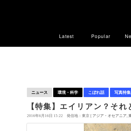
Latest
Popular
N
ニュース
環境・科学
こぼれ話
写真特集
【特集】エイリアン？それ
2016年6月16日 15:22
発信地：東京 [
アジア・オセアニア