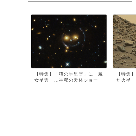
【特集】「猫の手星雲」に「魔
【特集】
女星雲」…神秘の天体ショー
た火星