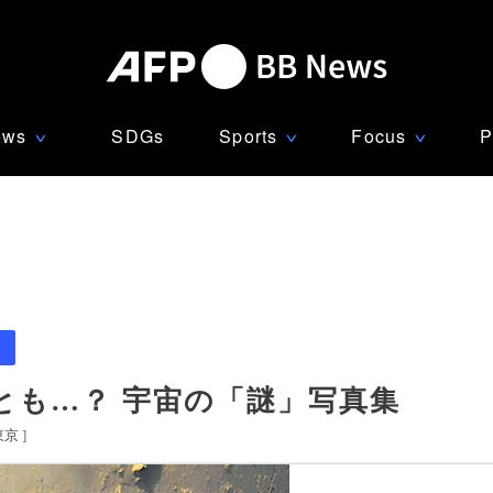
ews
SDGs
Sports
Focus
P
∨
∨
∨
とも…？ 宇宙の「謎」写真集
東京
]