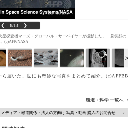
❮
8/13
❯
火星探査機マーズ・グローバル・サーベイヤーが撮影した、一見笑顔の
)AFP/NASA
宇宙から届いた、世にも奇妙な写真をまとめて紹介。(c)AFPB
環境・科学 一覧へ
メディア・報道関係・法人の方向け 写真・動画 購入のお問合せ
>