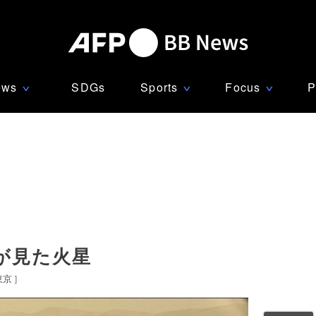
ews
SDGs
Sports
Focus
P
∨
∨
∨
が見た火星
東京
]