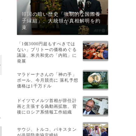
韓国の暗い歴史「強制的な国際養
子縁組」、大統領が真相解明を約
束
「1個3000円超もすべきでは
ない」ブリトーの価格めぐる
議論、米共和党の「内戦」に
発展
画像作成中
マラドーナさんの「神の手」
ボール、今月競売に 落札予想
価格は1千万ドル
ドイツでメルツ首相が辞任計
画と主張する偽動画拡散、背
後にロシア系情報工作組織
>
サウジ、トルコ、パキスタン
が共同防衛協定締結