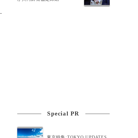
Special PR
東京特集:TOKYO UPDATES