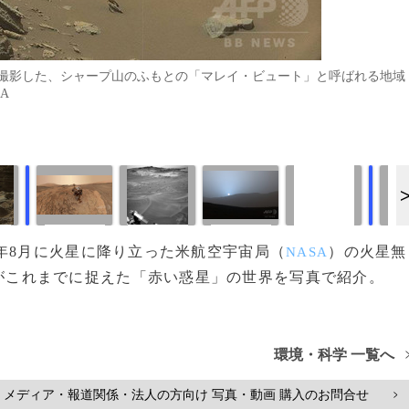
撮影した、シャープ山のふもとの「マレイ・ビュート」と呼ばれる地域
A
画像作成中
画像作成中
012年8月に火星に降り立った米航空宇宙局（
）の火星無
NASA
がこれまでに捉えた「赤い惑星」の世界を写真で紹介。
環境・科学 一覧へ
メディア・報道関係・法人の方向け 写真・動画 購入のお問合せ
>