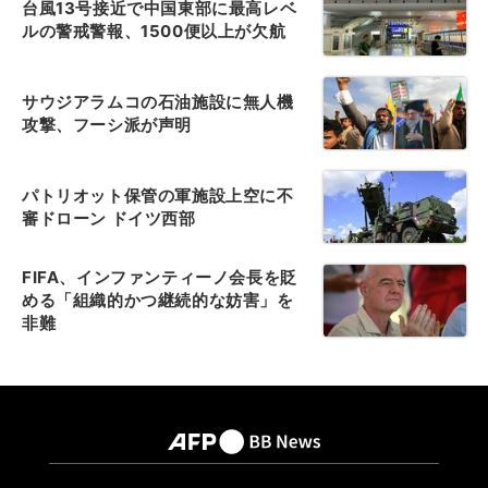
台風13号接近で中国東部に最高レベ
ルの警戒警報、1500便以上が欠航
サウジアラムコの石油施設に無人機
攻撃、フーシ派が声明
パトリオット保管の軍施設上空に不
審ドローン ドイツ西部
FIFA、インファンティーノ会長を貶
める「組織的かつ継続的な妨害」を
非難