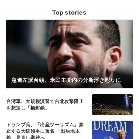
Top stories
急進左派台頭、米民主党内の分断浮き彫りに
台湾軍、大規模演習で台北攻撃阻止
を想定し「橋封鎖」
トランプ氏、「出産ツーリズム」禁
止する大統領令に署名 「出生地主
義」見直し継続へ