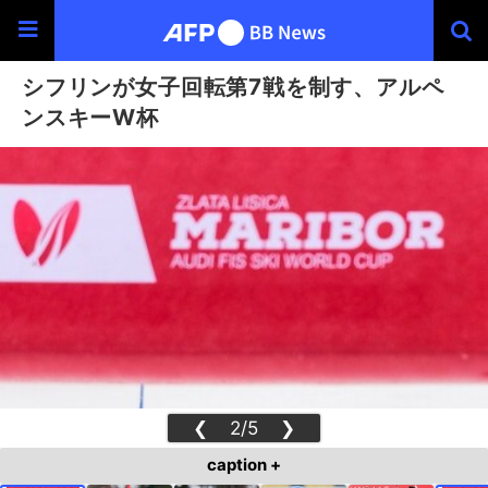
シフリンが女子回転第7戦を制す、アルペ
ンスキーW杯
❮
2/5
❯
caption +