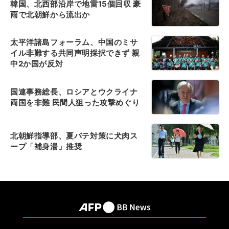
韓国、北西部沿岸で地雷15個回収 豪
雨で北朝鮮から流出か
太平洋諸島フォーラム、中国のミサ
イル非難する共同声明採択できず 親
中2か国が反対
国連事務総長、ロシアとウクライナ
両国を非難 民間人狙った攻撃めぐり
北朝鮮指導部、夏バテ対策に犬肉ス
ープ「補身湯」推奨