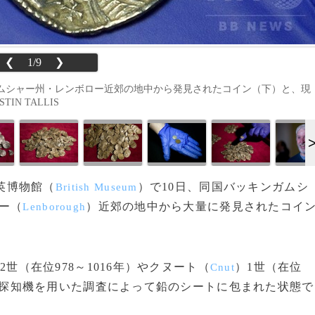
❮
1/9
❯
ムシャー州・レンボロー近郊の地中から発見されたコイン（下）と、現
IN TALLIS
英博物館（
）で10日、同国バッキンガムシ
British Museum
ー（
）近郊の地中から大量に発見されたコイ
Lenborough
2世（在位978～1016年）やクヌート（
）1世（在位
Cnut
。金属探知機を用いた調査によって鉛のシートに包まれた状態で