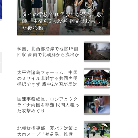
タイの学校で10代少年が発砲、教
師・生徒ら6人殺害 祖父母殺害し
た後移動
韓国、北西部沿岸で地雷15個
回収 豪雨で北朝鮮から流出か
太平洋諸島フォーラム、中国
のミサイル非難する共同声明
採択できず 親中2か国が反対
ン
国連事務総長、ロシアとウク
ライナ両国を非難 民間人狙っ
た攻撃めぐり
北朝鮮指導部、夏バテ対策に
犬肉スープ「補身湯」推奨