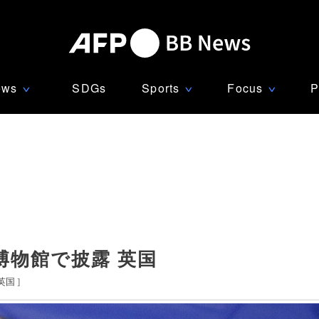
ews
SDGs
Sports
Focus
P
∨
∨
∨
博物館で披露 英国
英国
]