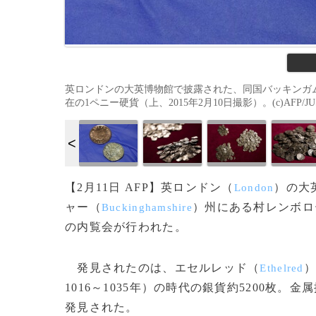
英ロンドンの大英博物館で披露された、同国バッキンガ
在の1ペニー硬貨（上、2015年2月10日撮影）。(c)AFP/JUST
【2月11日 AFP】英ロンドン（
）の大
London
ャー（
）州にある村レンボロ
Buckinghamshire
の内覧会が行われた。
発見されたのは、エセルレッド（
）
Ethelred
1016～1035年）の時代の銀貨約5200枚
発見された。