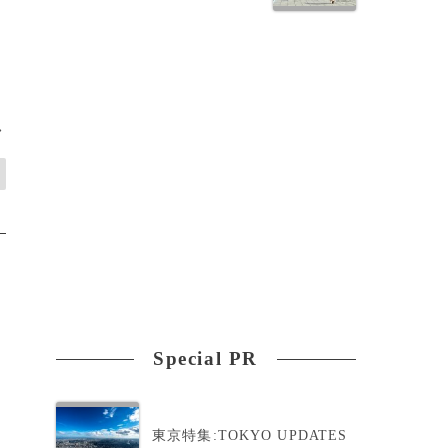
>
Special PR
東京特集:TOKYO UPDATES