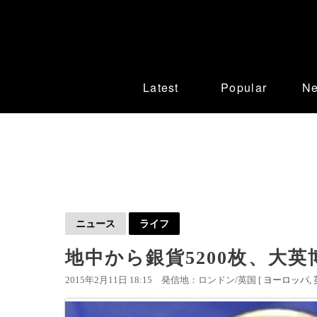
Latest
Popular
N
ニュース
ライフ
地中から銀貨5200枚、大英
2015年2月11日 18:15
発信地：ロンドン/英国 [
ヨーロッパ