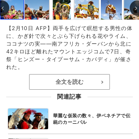
【2月10日 AFP】両手を広げて瞑想する男性の体
に、かぎ針で次々とぶら下げられる花やライム、
ココナツの実――南アフリカ・ダーバンから北に
42キロほど離れたマウントエッジコムで7日、奇
祭「ヒンズー・タイプーサム・カバディ」が催さ
れた。
全文を読む
>
関連記事
華麗な仮装の数々、伊ベネチアで伝
統のカーニバル