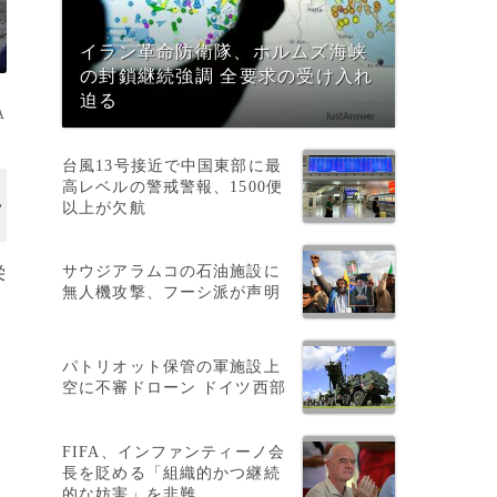
イラン革命防衛隊、ホルムズ海峡
の封鎖継続強調 全要求の受け入れ
迫る
A
台風13号接近で中国東部に最
高レベルの警戒警報、1500便
以上が欠航
サウジアラムコの石油施設に
栄
無人機攻撃、フーシ派が声明
パトリオット保管の軍施設上
空に不審ドローン ドイツ西部
FIFA、インファンティーノ会
長を貶める「組織的かつ継続
的な妨害」を非難