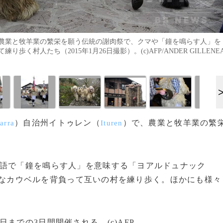
農業と牧羊業の繁栄を願う伝統の謝肉祭で、クマや「鐘を鳴らす人」を
村人たち（2015年1月26日撮影）。(c)AFP/ANDER GILLENE
）自治州イトゥレン（
）で、農業と牧羊業の繁
arra
Ituren
。
語で「鐘を鳴らす人」を意味する「ヨアルドュナック
なカウベルを背負って互いの村を練り歩く。ほかにも様々
での3日間開催される。(c)AFP