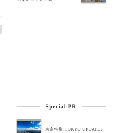
>
Special PR
東京特集:TOKYO UPDATES