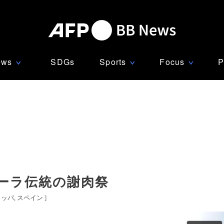
ews
SDGs
Sports
Focus
P
∨
∨
∨
ーラ伝統の謝肉祭
ロッパ
スペイン
]