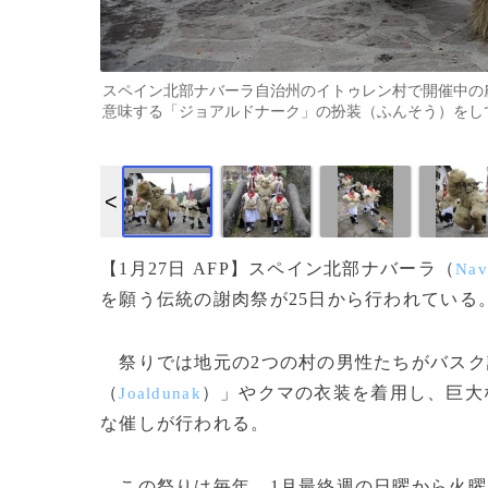
スペイン北部ナバーラ自治州のイトゥレン村で開催中の
意味する「ジョアルドナーク」の扮装（ふんそう）をして練り歩く
【1月27日 AFP】スペイン北部ナバーラ（
Nav
を願う伝統の謝肉祭が25日から行われている
祭りでは地元の2つの村の男性たちがバスク
（
）」やクマの衣装を着用し、巨大
Joaldunak
な催しが行われる。
この祭りは毎年、1月最終週の日曜から火曜日ま