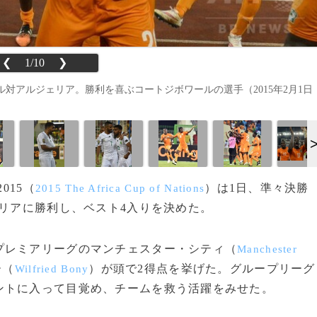
❮
1/10
❯
対アルジェリア。勝利を喜ぶコートジボワールの選手（2015年2月1日
015（
）は1日、準々決勝
2015 The Africa Cup of Nations
ェリアに勝利し、ベスト4入りを決めた。
レミアリーグのマンチェスター・シティ（
Manchester
ー（
）が頭で2得点を挙げた。グループリーグ
Wilfried Bony
ントに入って目覚め、チームを救う活躍をみせた。