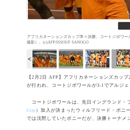
アフリカネーションズカップ準々決勝、コートジボワール
撮影）。(c)AFP/ISSOUF SANOGO
【2月2日 AFP】アフリカネーションズカップ2
が行われ、コートジボワールが3-1でアルジ
コートジボワールは、先日イングランド・プ
）加入が決まったウィルフリード・ボニ
City
では沈黙していたボニーだが、決勝トーナメ