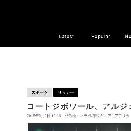
Latest
Popular
N
スポーツ
サッカー
コートジボワール、アルジ
2015年2月2日 12:16
発信地：マラボ/赤道ギニア [
アフリカ