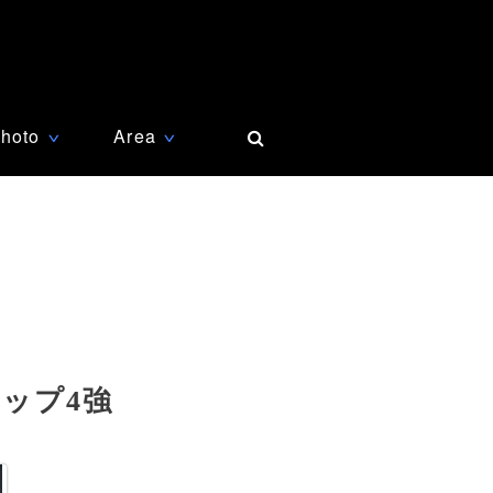
hoto
Area
∨
∨
ップ4強