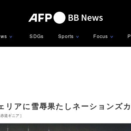
ews
SDGs
Sports
Focus
P
∨
∨
∨
ェリアに雪辱果たしネーションズカ
赤道ギニア
]