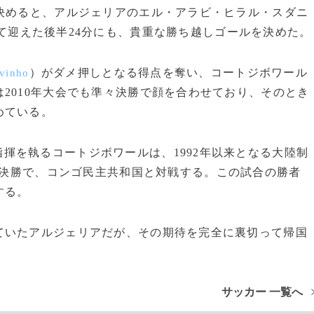
決めると、アルジェリアのエル・アラビ・ヒラル・スダニ
て迎えた後半24分にも、貴重な勝ち越しゴールを決めた。
）がダメ押しとなる得点を奪い、コートジボワール
vinho
2010年大会でも準々決勝で顔を合わせており、そのとき
めている。
指揮を執るコートジボワールは、1992年以来となる大陸制
決勝で、コンゴ民主共和国と対戦する。この試合の勝者
する。
いたアルジェリアだが、その期待を完全に裏切って帰国
サッカー 一覧へ