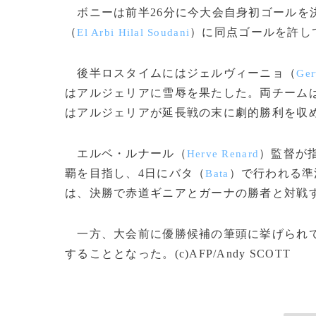
ボニーは前半26分に今大会自身初ゴールを
（
）に同点ゴールを許し
El Arbi Hilal Soudani
後半ロスタイムにはジェルヴィーニョ（
Ger
はアルジェリアに雪辱を果たした。両チームは
はアルジェリアが延長戦の末に劇的勝利を収
エルベ・ルナール（
）監督が
Herve Renard
覇を目指し、4日にバタ（
）で行われる準
Bata
は、決勝で赤道ギニアとガーナの勝者と対戦
一方、大会前に優勝候補の筆頭に挙げられて
することとなった。(c)AFP/Andy SCOTT