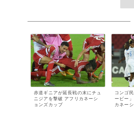
赤道ギニアが延長戦の末にチュ
コンゴ民
ニジアを撃破 アフリカネーシ
ービー」
ョンズカップ
カネーシ