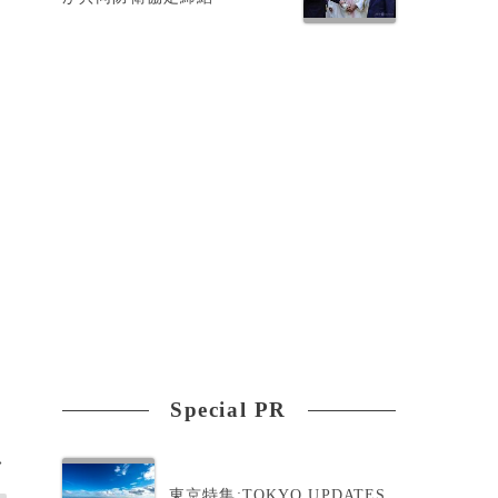
Special PR
>
東京特集:TOKYO UPDATES