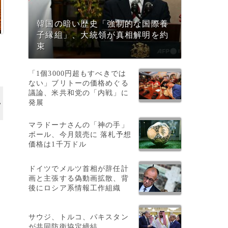
韓国の暗い歴史「強制的な国際養
子縁組」、大統領が真相解明を約
束
「1個3000円超もすべきでは
ない」ブリトーの価格めぐる
議論、米共和党の「内戦」に
発展
マラドーナさんの「神の手」
ボール、今月競売に 落札予想
価格は1千万ドル
ドイツでメルツ首相が辞任計
画と主張する偽動画拡散、背
後にロシア系情報工作組織
サウジ、トルコ、パキスタン
が共同防衛協定締結