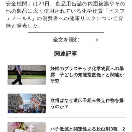
安全機関」は21日、食品用缶詰の内面被膜やその
他の製品に広く使用されている化学物質「ビスフ
ェノールA」の消費者への健康リスクについて皆
無と発表した。
全文を読む
>
関連記事
妊婦のプラスチック化学物質への暴
露、子どもの知能指数低下と関連か
研究
欧州はなぜ遺伝子組み換え作物を嫌
うのか？
ハチ激減と関連性ある殺虫剤3種、2