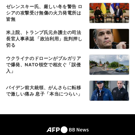
ゼレンスキー氏、厳しい冬を警告 ロ
シアの攻撃受け無傷の火力発電所は
皆無
米上院、トランプ氏元弁護士の司法
長官人事承認 「政治利用」批判押し
切る
ウクライナのドローンがブルガリア
で爆発、NATO領空で相次ぐ「誤侵
入」
バイデン前大統領、がんさらに転移
で激しい痛み 息子「本当につらい」