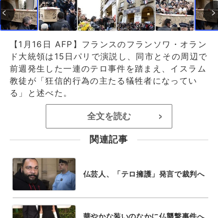
【1月16日 AFP】フランスのフランソワ・オラン
ド大統領は15日パリで演説し、同市とその周辺で
前週発生した一連のテロ事件を踏まえ、イスラム
教徒が「狂信的行為の主たる犠牲者になってい
る」と述べた。
全文を読む
>
関連記事
仏芸人、「テロ擁護」発言で裁判へ
華やかな装いのなかに仏襲撃事件へ