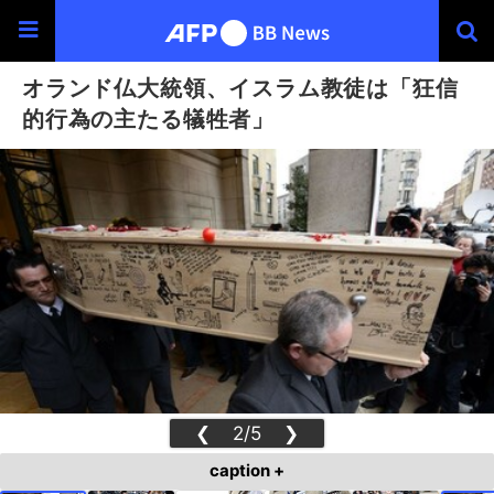
オランド仏大統領、イスラム教徒は「狂信
的行為の主たる犠牲者」
❮
2/5
❯
caption +