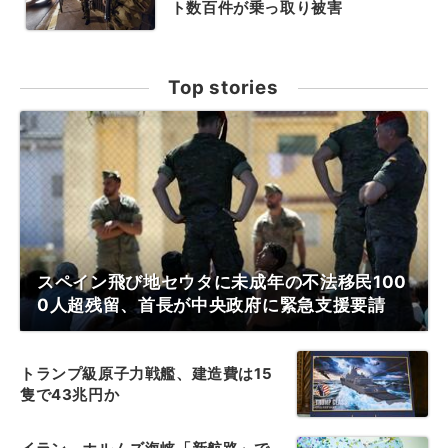
ト数百件が乗っ取り被害
Top stories
スペイン飛び地セウタに未成年の不法移民100
0人超残留、首長が中央政府に緊急支援要請
トランプ級原子力戦艦、建造費は15
隻で43兆円か