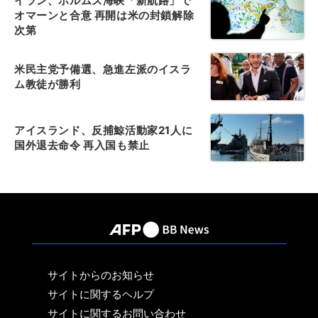
イラン、ホルムズ海峡「新航路」で
オマーンと合意 再開は米の封鎖解除
次第
米民主党予備選、急進左派のイスラ
ム教徒が勝利
アイスランド、反捕鯨活動家21人に
国外退去命令 再入国も禁止
サイトからのお知らせ
サイトに関するヘルプ
サイトに関するお問い合わせ