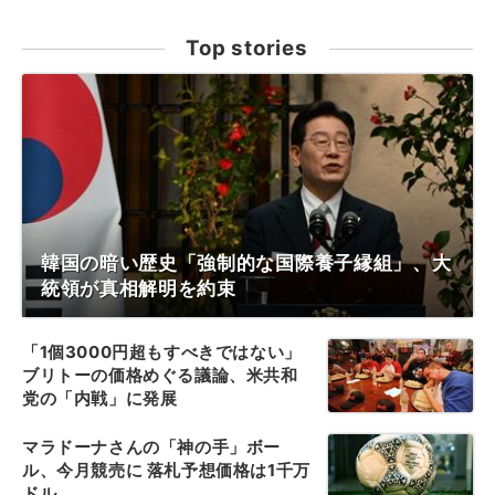
Top stories
韓国の暗い歴史「強制的な国際養子縁組」、大
統領が真相解明を約束
「1個3000円超もすべきではない」
ブリトーの価格めぐる議論、米共和
党の「内戦」に発展
マラドーナさんの「神の手」ボー
ル、今月競売に 落札予想価格は1千万
ドル