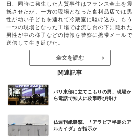
日、同時に発生した人質事件はフランス全土を震
撼させたが、一方の現場となった食料品店では男
性が幼い子どもを連れて冷蔵室に駆け込み、もう
一つの現場となった工場では流し台の下に隠れた
男性が中の様子などの情報を警察に携帯メールで
送信して生き延びた。
全文を読む
>
関連記事
パリ東部に立てこもりの男、現場か
ら電話で知人に攻撃呼び掛け
仏週刊紙襲撃、「アラビア半島のア
ルカイダ」が指示か