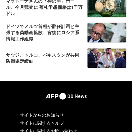
マラドーナさんの「神の手」ボー
ル、今月競売に 落札予想価格は1千万
ドル
ドイツでメルツ首相が辞任計画と主
張する偽動画拡散、背後にロシア系
情報工作組織
サウジ、トルコ、パキスタンが共同
防衛協定締結
サイトからのお知らせ
サイトに関するヘルプ
サイトに関するお問い合わせ