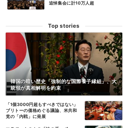
追悼集会に計10万人超
Top stories
韓国の暗い歴史「強制的な国際養子縁組」、大
統領が真相解明を約束
「1個3000円超もすべきではない」
ブリトーの価格めぐる議論、米共和
党の「内戦」に発展