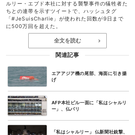
ルリー・エブド本社に対する襲撃事件の犠牲者た
ちとの連帯を示すツイートで、ハッシュタグ
「#JeSuisCharlie」が使われた回数が9日まで
に500万回を超えた。
全文を読む
>
関連記事
エアアジア機の尾部、海面に引き揚
げ
AFP本社ビル一面に「私はシャルリ
ー」、仏パリ
「私はシャルリー」 仏新聞社銃撃、