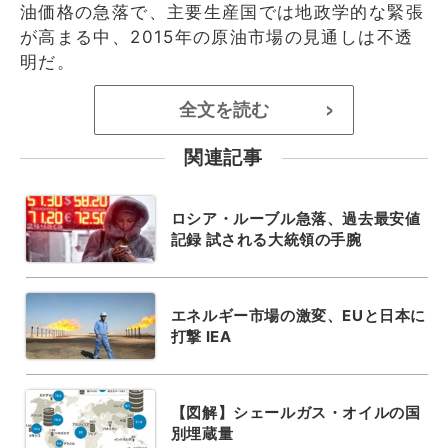
油価格の急落で、主要生産国では地政学的な緊張
が高まる中、2015年の原油市場の見通しは不透
明だ。
全文を読む
>
関連記事
ロシア・ルーブル急落、過去最安値
記録 試される大統領の手腕
エネルギー市場の激変、EUと日本に
打撃 IEA
【図解】シェールガス・オイルの国
別埋蔵量