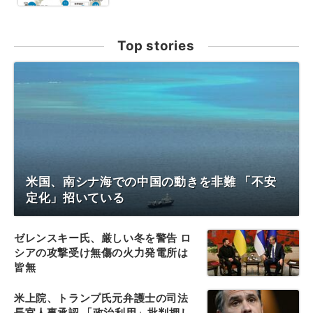
Top stories
米国、南シナ海での中国の動きを非難 「不安
定化」招いている
ゼレンスキー氏、厳しい冬を警告 ロ
シアの攻撃受け無傷の火力発電所は
皆無
米上院、トランプ氏元弁護士の司法
長官人事承認 「政治利用」批判押し