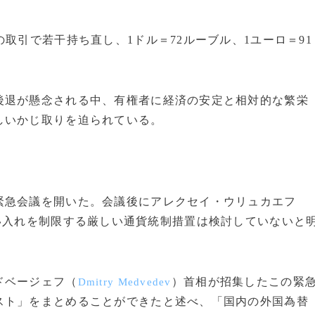
取引で若干持ち直し、1ドル＝72ルーブル、1ユーロ＝91
退が懸念される中、有権者に経済の安定と相対的な繁栄
しいかじ取りを迫られている。
急会議を開いた。会議後にアレクセイ・ウリュカエフ
い入れを制限する厳しい通貨統制措置は検討していないと
ドベージェフ（
）首相が招集したこの緊
Dmitry Medvedev
スト」をまとめることができたと述べ、「国内の外国為替