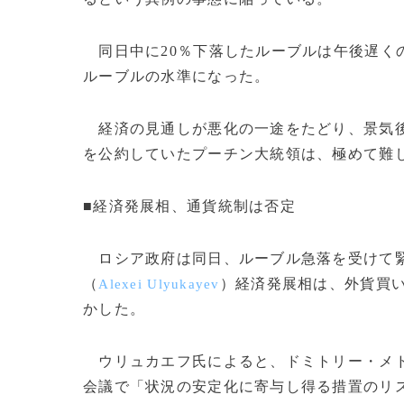
同日中に20％下落したルーブルは午後遅くの
ルーブルの水準になった。
経済の見通しが悪化の一途をたどり、景気後
を公約していたプーチン大統領は、極めて難
■経済発展相、通貨統制は否定
ロシア政府は同日、ルーブル急落を受けて緊
（
）経済発展相は、外貨買
Alexei Ulyukayev
かした。
ウリュカエフ氏によると、ドミトリー・メ
会議で「状況の安定化に寄与し得る措置のリ