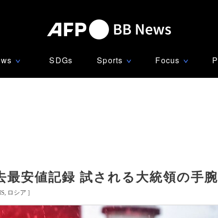
ews
SDGs
Sports
Focus
P
∨
∨
∨
去最安値記録 試される大統領の手
S
ロシア
]