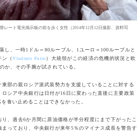
替レート電光掲示板の前を歩く女性（2014年12月12日撮影、資料写
暴落し、一時1ドル＝80ルーブル、1ユーロ＝100ルーブルと
チン（
）大統領がこの経済の危機的状況と欧
Vladimir Putin
るのか、その手腕が試されている。
東部の親ロシア派武装勢力を支援していることに対する
ロシア中央銀行は日付が16日に変わった直後に主要政策
暴落を食い止めることはできなかった。
り、過去6か月間に原油価格が半分程度にまで下がった
強まっており、中央銀行が来年5％のマイナス成長を警告