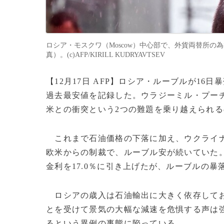
ロシア・モスクワ（Moscow）中心部で、外貨両替所の為
真）。(c)AFP/KIRILL KUDRYAVTSEV
【12月17日 AFP】ロシア・ルーブルが16日
過去最安値を記録した。ウラジーミル・プー
米との衝突という2つの難題を乗り越えられ
これまで石油価格の下落に加え、ウクライナ
欧米からの制裁で、ルーブル安が続いていた。
金利を17.0％に引き上げたが、ルーブルの
ロシアの歳入は石油輸出に大きく依存してお
とを受けて景気の大幅な減速を危惧する声は
るという異例の事態に陥っている。