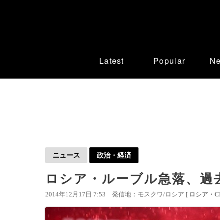
Latest
Popular
N
ニュース
政治・経済
ロシア・ルーブル急落、過
2014年12月17日 7:53
発信地：モスクワ/ロシア [
ロシア・CI