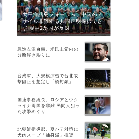
太平洋諸島フォーラム、中国のミ
サイル非難する共同声明採択でき
ず 親中2か国が反対
急進左派台頭、米民主党内の
分断浮き彫りに
台湾軍、大規模演習で台北攻
撃阻止を想定し「橋封鎖」
国連事務総長、ロシアとウク
ライナ両国を非難 民間人狙っ
た攻撃めぐり
こ
北朝鮮指導部、夏バテ対策に
す
犬肉スープ「補身湯」推奨