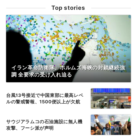
Top stories
イラン革命防衛隊、ホルムズ海峡の封鎖継続強
調 全要求の受け入れ迫る
台風13号接近で中国東部に最高レベ
ルの警戒警報、1500便以上が欠航
サウジアラムコの石油施設に無人機
攻撃、フーシ派が声明