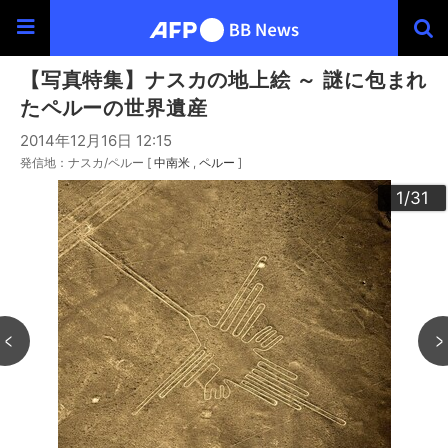
【写真特集】ナスカの地上絵 ～ 謎に包まれ
たペルーの世界遺産
2014年12月16日 12:15
発信地：ナスカ/ペルー [
中南米
ペルー
]
30
20
23
24
26
29
22
25
27
28
10
13
14
16
19
31
12
15
17
18
21
11
3
4
6
9
2
5
7
8
1
/31
/31
/31
/31
/31
/31
/31
/31
/31
/31
/31
/31
/31
/31
/31
/31
/31
/31
/31
/31
/31
/31
/31
/31
/31
/31
/31
/31
/31
/31
/31